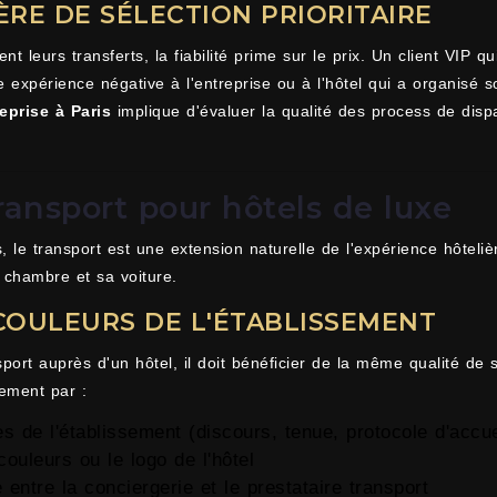
ÈRE DE SÉLECTION PRIORITAIRE
ent leurs transferts, la fiabilité prime sur le prix. Un client VIP 
 expérience négative à l'entreprise ou à l'hôtel qui a organisé 
eprise à Paris
implique d'évaluer la qualité des process de dispat
ransport pour hôtels de luxe
s, le transport est une extension naturelle de l'expérience hôteli
 chambre et sa voiture.
COULEURS DE L'ÉTABLISSEMENT
ort auprès d'un hôtel, il doit bénéficier de la même qualité de
tement par :
s de l'établissement (discours, tenue, protocole d'accue
ouleurs ou le logo de l'hôtel
entre la conciergerie et le prestataire transport