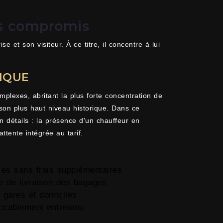
ans compromis
 et son visiteur. À ce titre, il concentre à lui
IQUE
mplexes, abritant la plus forte concentration de
 son plus haut niveau historique. Dans ce
n détails : la présence d'un chauffeur en
ttente intégrée au tarif.
ces sans frais supplémentaires
e de livraison des bagages
s gares et domiciles
ccablement entretenu