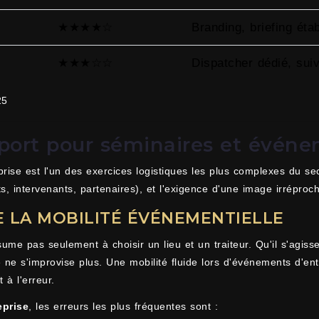
★★★★☆
Branding, briefing éta
★★★☆☆
Dispatcher dédié, sui
25
port pour séminaires et événe
rise est l'un des exercices logistiques les plus complexes du sect
ts, intervenants, partenaires), et l'exigence d'une image irréproc
DE LA MOBILITÉ ÉVÉNEMENTIELLE
me pas seulement à choisir un lieu et un traiteur. Qu'il s'agiss
e ne s'improvise plus. Une mobilité fluide lors d'événements d'e
 à l'erreur.
eprise
, les erreurs les plus fréquentes sont :