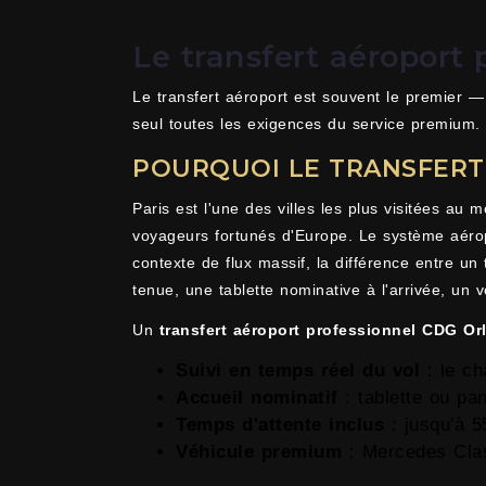
Le transfert aéroport
Le transfert aéroport est souvent le premier — e
seul toutes les exigences du service premium.
POURQUOI LE TRANSFERT
Paris est l'une des villes les plus visitées au
voyageurs fortunés d'Europe. Le système aérop
contexte de flux massif, la différence entre un
tenue, une tablette nominative à l'arrivée, un v
Un
transfert aéroport professionnel CDG Or
Suivi en temps réel du vol
: le ch
Accueil nominatif
: tablette ou pa
Temps d'attente inclus
: jusqu'à 5
Véhicule premium
: Mercedes Clas