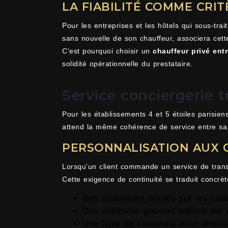
LA FIABILITÉ COMME CRIT
Pour les entreprises et les hôtels qui sous-trait
sans nouvelle de son chauffeur, associera cette
C'est pourquoi choisir un
chauffeur privé entr
solidité opérationnelle du prestataire.
Service conciergerie t
Pour les établissements 4 et 5 étoiles parisien
attend la même cohérence de service entre sa
PERSONNALISATION AUX 
Lorsqu'un client commande un service de transp
Cette exigence de continuité se traduit concrè
Des chauffeurs briefés sur les code
Des véhicules pouvant arborer les c
Une ligne de communication directe 