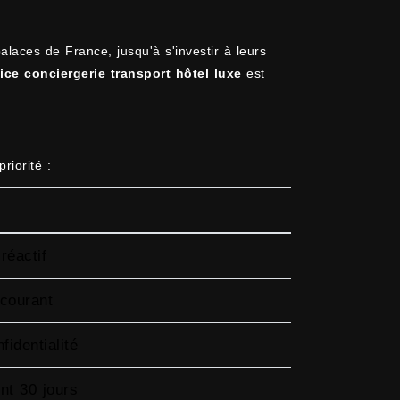
laces de France, jusqu'à s'investir à leurs
ice conciergerie transport hôtel luxe
est
riorité :
réactif
 courant
identialité
nt 30 jours