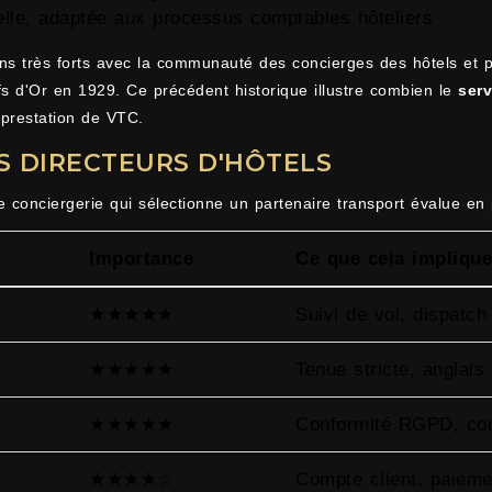
elle, adaptée aux processus comptables hôteliers
s très forts avec la communauté des concierges des hôtels et pa
efs d'Or en 1929. Ce précédent historique illustre combien le
serv
e prestation de VTC.
S DIRECTEURS D'HÔTELS
conciergerie qui sélectionne un partenaire transport évalue en p
Importance
Ce que cela implique
★★★★★
Suivi de vol, dispatch 
★★★★★
Tenue stricte, anglais
★★★★★
Conformité RGPD, conf
★★★★☆
Compte client, paieme