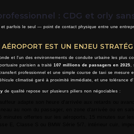
 professionnel : CDG et orly s
t parfois le seul — point de contact physique entre une entreprise
 AÉROPORT EST UN ENJEU STRATÉG
 monde et l'un des environnements de conduite urbaine les plus co
ortuaire parisien a traité
107 millions de passagers en 2025
,
 transfert professionnel et une simple course de taxi se mesure e
éhicule climatisé garé à proximité immédiate, et une tolérance d'a
ly
de qualité repose sur plusieurs piliers non négociables :
auffeur adapte son heure d'arrivée aux retards ou avan
nneau au nom du passager, en zone d'arrivée ou en sall
5 minutes offertes sur les aéroports, 15 minutes sur le
se E, Classe S ou BMW Série 5/7, intérieur cuir, impe