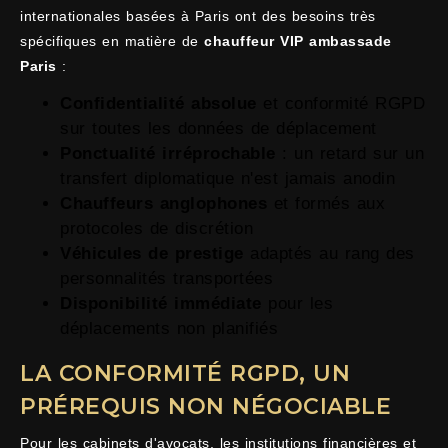
internationales basées à Paris ont des besoins très
spécifiques en matière de
chauffeur VIP ambassade
Paris
:
Confidentialité absolue
et conformité RGPD
sur toutes les données de déplacement
Ponctualité irréprochable
: un retard sur un
transfert diplomatique n'est jamais anodin
Chauffeurs anglophones
et formés aux
protocoles de discrétion
Véhicules de prestige
adaptés au rang des
personnalités transportées
Disponibilité immédiate
pour les
déplacements non planifiés
LA CONFORMITÉ RGPD, UN
PRÉREQUIS NON NÉGOCIABLE
Pour les cabinets d'avocats, les institutions financières et