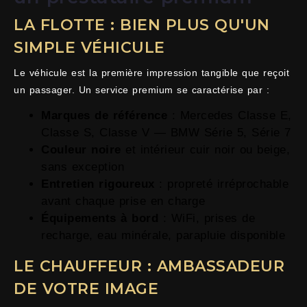
LA FLOTTE : BIEN PLUS QU'UN
SIMPLE VÉHICULE
Le véhicule est la première impression tangible que reçoit
un passager. Un service premium se caractérise par :
Marques de référence
: Mercedes Classe E,
Classe S, Classe V — BMW Série 5, Série 7
Couleur noire
et intérieur cuir noir ou beige,
sans exception
Entretien rigoureux
: propreté irréprochable
avant chaque prise en charge
Équipements à bord
: WiFi, prises de
recharge, eau minérale, parapluie disponible
LE CHAUFFEUR : AMBASSADEUR
DE VOTRE IMAGE