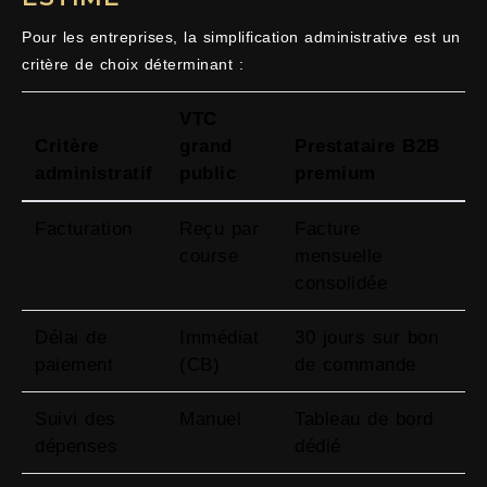
Pour les entreprises, la simplification administrative est un
critère de choix déterminant :
VTC
Critère
grand
Prestataire B2B
administratif
public
premium
Facturation
Reçu par
Facture
course
mensuelle
consolidée
Délai de
Immédiat
30 jours sur bon
paiement
(CB)
de commande
Suivi des
Manuel
Tableau de bord
dépenses
dédié