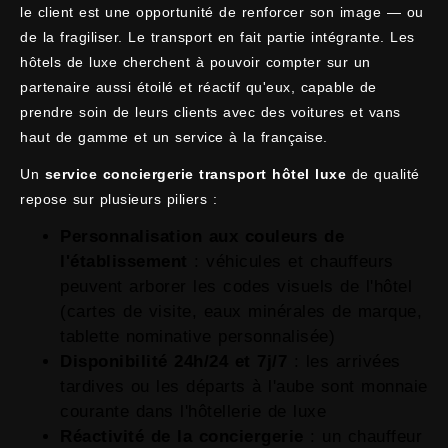
le client est une opportunité de renforcer son image — ou
de la fragiliser. Le transport en fait partie intégrante. Les
hôtels de luxe cherchent à pouvoir compter sur un
partenaire aussi étoilé et réactif qu'eux, capable de
prendre soin de leurs clients avec des voitures et vans
haut de gamme et un service à la française.
Un
service conciergerie transport hôtel luxe
de qualité
repose sur plusieurs piliers :
Personnalisation aux couleurs de
l'établissement
: véhicules et chauffeurs
peuvent arborer les codes visuels de l'hôtel
(cartes de visite, eaux minérales de marque,
tablette nominative personnalisée)
Disponibilité 24h/24 et 7j/7
: les arrivées
tardives ou les départs à l'aube sont monnaie
courante dans l'hôtellerie de luxe
Réactivité de la conciergerie
: un chauffeur