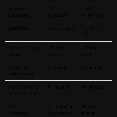
Volume de
~72
~34,9
passagers
millions/an
millions/an
Terminaux
2E, 2F, 2G, 1
T1, T2, T3,
T4
Distance Paris
~30 km
~15 km
centre
(nord)
(sud)
Temps de
45-75 min
30-50 min
trajet moyen
Attente offerte
55 minutes
45 minutes
recommandée
Vols
International,
National,
principaux
long-courrier
moyen-