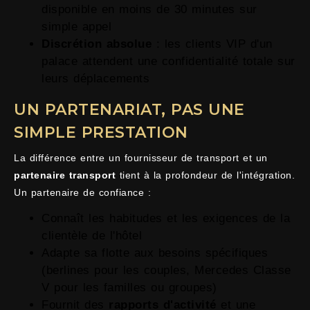
disponible en moins de 30 minutes sur
simple appel
Discrétion absolue
: les clients VIP d'un
palace attendent une confidentialité totale sur
leurs déplacements
UN PARTENARIAT, PAS UNE
SIMPLE PRESTATION
La différence entre un fournisseur de transport et un
partenaire transport
tient à la profondeur de l'intégration.
Un partenaire de confiance :
Connaît les habitudes et les exigences de la
clientèle de l'hôtel
Adapte sa flotte aux besoins spécifiques
(berlines pour les couples, Mercedes Classe
V pour les familles ou groupes)
Fournit des
rapports d'activité
et une