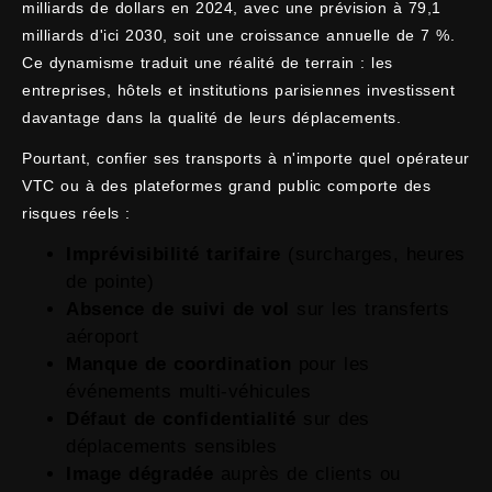
milliards de dollars en 2024, avec une prévision à 79,1
milliards d'ici 2030, soit une croissance annuelle de 7 %.
Ce dynamisme traduit une réalité de terrain : les
entreprises, hôtels et institutions parisiennes investissent
davantage dans la qualité de leurs déplacements.
Pourtant, confier ses transports à n'importe quel opérateur
VTC ou à des plateformes grand public comporte des
risques réels :
Imprévisibilité tarifaire
(surcharges, heures
de pointe)
Absence de suivi de vol
sur les transferts
aéroport
Manque de coordination
pour les
événements multi-véhicules
Défaut de confidentialité
sur des
déplacements sensibles
Image dégradée
auprès de clients ou