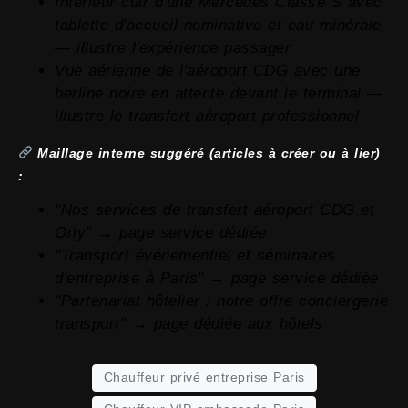
Intérieur cuir d'une Mercedes Classe S avec
tablette d'accueil nominative et eau minérale
— illustre l'expérience passager
Vue aérienne de l'aéroport CDG avec une
berline noire en attente devant le terminal —
illustre le transfert aéroport professionnel
Maillage interne suggéré (articles à créer ou à lier)
:
"Nos services de transfert aéroport CDG et
Orly" → page service dédiée
"Transport événementiel et séminaires
d'entreprise à Paris" → page service dédiée
"Partenariat hôtelier : notre offre conciergerie
transport" → page dédiée aux hôtels
Chauffeur privé entreprise Paris