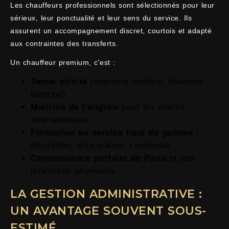
Les chauffeurs professionnels sont sélectionnés pour leur
sérieux, leur ponctualité et leur sens du service. Ils
assurent un accompagnement discret, courtois et adapté
aux contraintes des transferts.
Un chauffeur premium, c'est :
Tenue stricte
(costume sombre, chemise
blanche)
Maîtrise de l'anglais
pour les clients
internationaux
Formation au service haut de gamme
:
discrétion, anticipation, courtoisie
Connaissance parfaite de Paris
et des
itinéraires alternatifs
LA GESTION ADMINISTRATIVE :
UN AVANTAGE SOUVENT SOUS-
ESTIMÉ