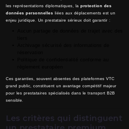
les représentations diplomatiques, la
protection des
données personnelles
liées aux déplacements est un
enjeu juridique. Un prestataire sérieux doit garantir :
Aucun partage de données de trajet avec des
tiers
Archivage sécurisé des informations de
réservation
Politique de confidentialité conforme au
règlement européen
Ces garanties, souvent absentes des plateformes VTC
grand public, constituent un avantage compétitif majeur
pour les prestataires spécialisés dans le transport B2B
sensible.
Les critères qui distinguent
un prestataire premium