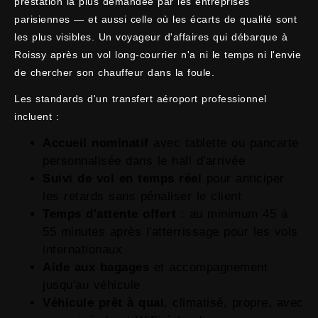
prestation la plus demandée par les entreprises
parisiennes — et aussi celle où les écarts de qualité sont
les plus visibles. Un voyageur d'affaires qui débarque à
Roissy après un vol long-courrier n'a ni le temps ni l'envie
de chercher son chauffeur dans la foule.
Les standards d'un transfert aéroport professionnel
incluent :
Accueil nominatif
avec tablette ou pancarte
personnalisée dans le hall d'arrivée
Suivi de vol en temps réel
pour anticiper
les retards sans pénaliser le client
Temps d'attente offert
: au minimum 45 à
55 minutes après l'atterrissage pour les vols
internationaux
Aide aux bagages
et accompagnement
jusqu'au véhicule
Véhicule prêt à quai
, climatisé, propre, avec