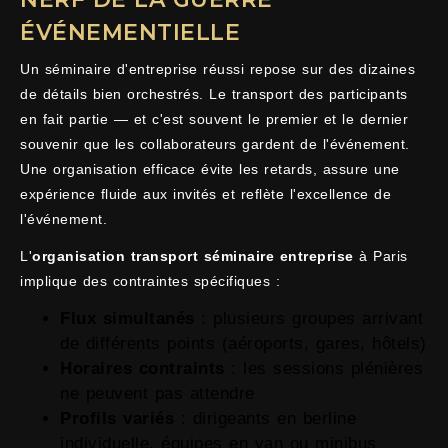
ÉVÉNEMENTIELLE
Un séminaire d'entreprise réussi repose sur des dizaines
de détails bien orchestrés. Le transport des participants
en fait partie — et c'est souvent le premier et le dernier
souvenir que les collaborateurs gardent de l'événement.
Une organisation efficace évite les retards, assure une
expérience fluide aux invités et reflète l'excellence de
l'événement.
L'
organisation transport séminaire entreprise
à Paris
implique des contraintes spécifiques :
Flux simultanés
: plusieurs groupes arrivant
de différents points (aéroports, gares, hôtels)
Horaires contraints
: les sessions plénières
ne peuvent pas attendre
Profils variés
: dirigeants en berline
individuelle, équipes en van ou minibus