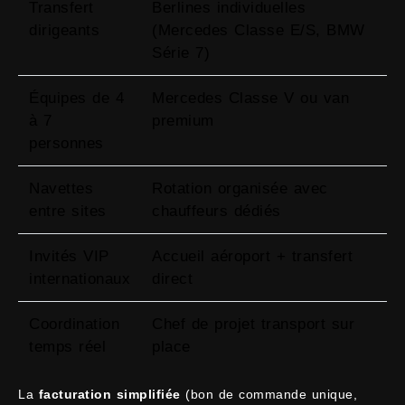
Transfert
Berlines individuelles
dirigeants
(Mercedes Classe E/S, BMW
Série 7)
Équipes de 4
Mercedes Classe V ou van
à 7
premium
personnes
Navettes
Rotation organisée avec
entre sites
chauffeurs dédiés
Invités VIP
Accueil aéroport + transfert
internationaux
direct
Coordination
Chef de projet transport sur
temps réel
place
La
facturation simplifiée
(bon de commande unique,