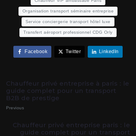
Chauffeur VIP ambassade Paris
Organisation transport séminaire entreprise
Service conciergerie transport hôtel luxe
Transfert aéroport professionnel CDG Orly
Facebook
Twitter
LinkedIn
Chauffeur privé entreprise à paris : le
guide complet pour un transport
B2B de prestige
Previous
Chauffeur privé entreprise paris : le
guide complet pour un transport