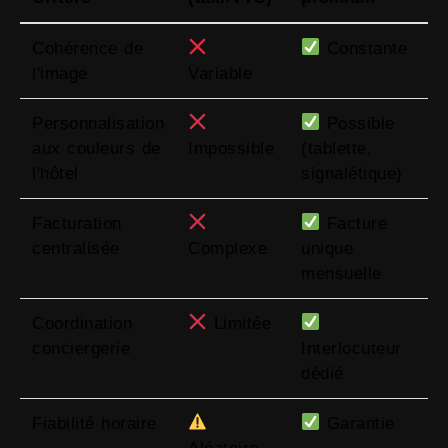
Cohérence de
Constante
l'image
Variable
Personnalisation
Possible
aux couleurs de
Impossible
(tablette,
l'hôtel
signalétique)
Facturation
Facture
centralisée
Complexe
unique
mensuelle
Coordination
Limitée
conciergerie
Interlocuteur
dédié
Fiabilité horaire
Garantie