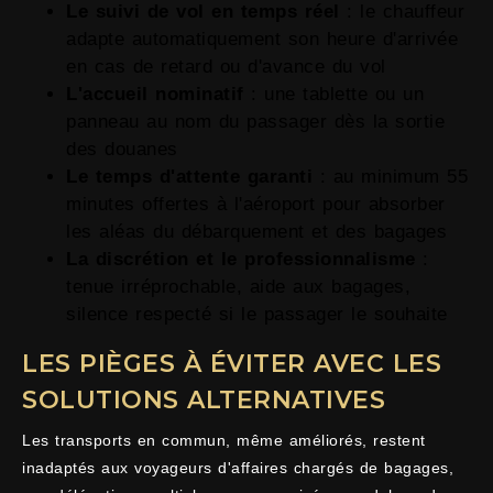
Le suivi de vol en temps réel
: le chauffeur
adapte automatiquement son heure d'arrivée
en cas de retard ou d'avance du vol
L'accueil nominatif
: une tablette ou un
panneau au nom du passager dès la sortie
des douanes
Le temps d'attente garanti
: au minimum 55
minutes offertes à l'aéroport pour absorber
les aléas du débarquement et des bagages
La discrétion et le professionnalisme
:
tenue irréprochable, aide aux bagages,
silence respecté si le passager le souhaite
LES PIÈGES À ÉVITER AVEC LES
SOLUTIONS ALTERNATIVES
Les transports en commun, même améliorés, restent
inadaptés aux voyageurs d'affaires chargés de bagages,