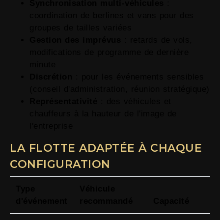
Synchronisation multi-véhicules
:
coordination de berlines et vans pour des
groupes de tailles variées
Gestion des imprévus
: retards de vols,
modifications de programme de dernière
minute
Discrétion
: pour les événements sensibles
(conseil d'administration, réunion stratégique)
Représentativité
: des véhicules et
chauffeurs à la hauteur de l'image de
l'entreprise
LA FLOTTE ADAPTÉE À CHAQUE
CONFIGURATION
Type
Véhicule
d'événement
recommandé
Capacité