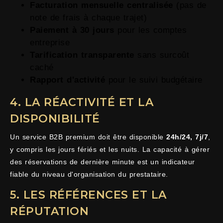
Facturation mensuelle centralisée
(pas de
note de frais à chaque trajet)
Paiement à 30 jours
pour les comptes
entreprise
Tarification transparente
sans surcoût
caché
Rapport d'activité
pour le suivi budgétaire
4. LA RÉACTIVITÉ ET LA
DISPONIBILITÉ
Un service B2B premium doit être disponible
24h/24, 7j/7
,
y compris les jours fériés et les nuits. La capacité à gérer
des réservations de dernière minute est un indicateur
fiable du niveau d'organisation du prestataire.
5. LES RÉFÉRENCES ET LA
RÉPUTATION