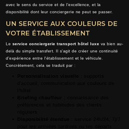
avec le sens du service et de l'excellence, et la
disponibilité dont leur conciergerie ne peut se passer.
UN SERVICE AUX COULEURS DE
VOTRE ÉTABLISSEMENT
Le
service conciergerie transport hôtel luxe
va bien au-
delà du simple transfert. Il s'agit de créer une continuité
d'expérience entre l'établissement et le véhicule.
Concrètement, cela se traduit par :
Personnalisation visuelle
: supports
d'accueil, communication aux couleurs de
l'hôtel
Briefing chauffeur
: connaissance des
préférences et habitudes des clients
réguliers
Disponibilité étendue
: service 24h/24, 7j/7
pour les arrivées tardives ou les départs