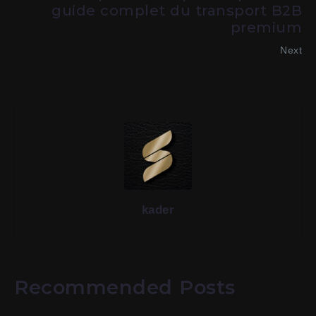
guide complet du transport B2B
premium
Next
kader
Recommended Posts