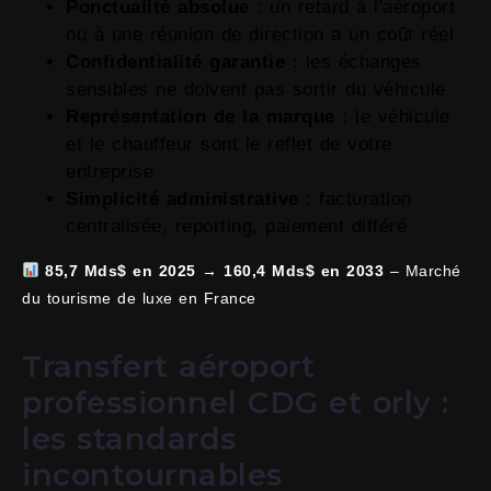
Ponctualité absolue
: un retard à l'aéroport
ou à une réunion de direction a un coût réel
Confidentialité garantie
: les échanges
sensibles ne doivent pas sortir du véhicule
Représentation de la marque
: le véhicule
et le chauffeur sont le reflet de votre
entreprise
Simplicité administrative
: facturation
centralisée, reporting, paiement différé
85,7 Mds$ en 2025 → 160,4 Mds$ en 2033
– Marché
du tourisme de luxe en France
Transfert aéroport
professionnel CDG et orly :
les standards
incontournables