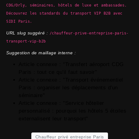
CDG/Orly, séminaires, hôtels de luxe et ambassades.
Découvrez les standards du transport VIP B2B avec
SIDI Paris.
URL slug suggéré :
/chauffeur-prive-entreprise-paris-
transport-vip-b2b
Suggestion de maillage interne :
Article connexe : "Transfert aéroport CDG
Paris : tout ce qu'il faut savoir"
Article connexe : "Transport événementiel
Paris : organiser les déplacements d'un
séminaire"
Article connexe : "Service hôtelier
personnalisé : pourquoi les hôtels 5 étoiles
externalisent leur transport"
Chauffeur privé entreprise Paris