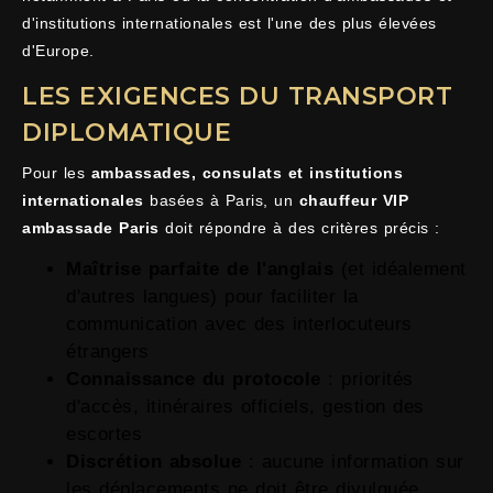
d'institutions internationales est l'une des plus élevées
d'Europe.
LES EXIGENCES DU TRANSPORT
DIPLOMATIQUE
Pour les
ambassades, consulats et institutions
internationales
basées à Paris, un
chauffeur VIP
ambassade Paris
doit répondre à des critères précis :
Maîtrise parfaite de l'anglais
(et idéalement
d'autres langues) pour faciliter la
communication avec des interlocuteurs
étrangers
Connaissance du protocole
: priorités
d'accès, itinéraires officiels, gestion des
escortes
Discrétion absolue
: aucune information sur
les déplacements ne doit être divulguée