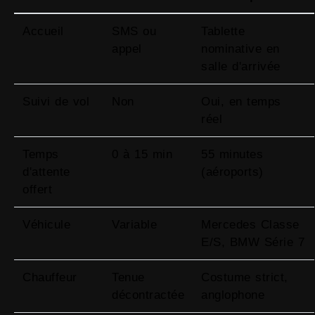
Accueil
SMS ou
Tablette
appel
nominative en
salle d'arrivée
Suivi de vol
Non
Oui, en temps
réel
Temps
0 à 15 min
55 minutes
d'attente
(aéroports)
offert
Véhicule
Variable
Mercedes Classe
E/S, BMW Série 7
Chauffeur
Tenue
Costume strict,
décontractée
anglophone