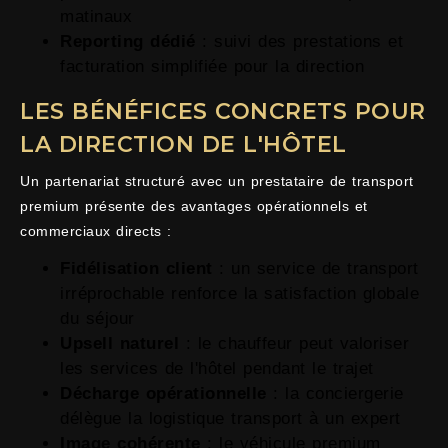
matinaux
Reporting dédié
: suivi des prestations et
facturation simplifiée pour la direction
LES BÉNÉFICES CONCRETS POUR
LA DIRECTION DE L'HÔTEL
Un partenariat structuré avec un prestataire de transport
premium présente des avantages opérationnels et
commerciaux directs :
Fidélisation client
: un service de transport
irréprochable renforce la satisfaction globale
du séjour
Upsell naturel
: le chauffeur peut valoriser
les services de l'hôtel pendant le trajet
Décharge opérationnelle
: la conciergerie
délègue la logistique transport à un expert
Image cohérente
: le véhicule premium