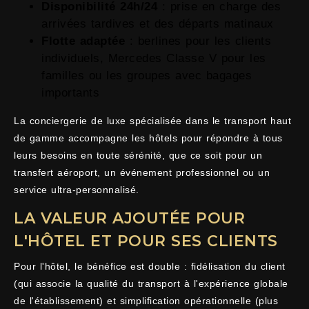
Disponibilité 24h/24
: prise en charge des
arrivées tardives et des départs matinaux
Flotte adaptée
: berlines pour les clients
individuels, Mercedes Classe V pour les
familles ou les groupes avec bagages
importants
La conciergerie de luxe spécialisée dans le transport haut
de gamme accompagne les hôtels pour répondre à tous
leurs besoins en toute sérénité, que ce soit pour un
transfert aéroport, un événement professionnel ou un
service ultra-personnalisé.
LA VALEUR AJOUTÉE POUR
L'HÔTEL ET POUR SES CLIENTS
Pour l'hôtel, le bénéfice est double : fidélisation du client
(qui associe la qualité du transport à l'expérience globale
de l'établissement) et simplification opérationnelle (plus