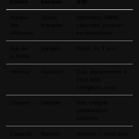
Critère
basique
B2B
Marque
Toutes
Mercedes, BMW,
des
marques
véhicules premium
véhicules
exclusivement
Âge de
Variable
Moins de 3 ans
la flotte
Intérieur
Standard
Cuir, équipements à
bord (wifi,
chargeurs, eau)
Couleur
Variable
Noir intégral,
présentation
uniforme
Capacité
Berlines
Berlines + vans pour