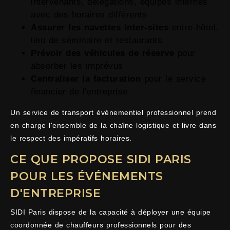
intervenants, délégations, équipes internes
avec des horaires différents
Assurer les navettes inter-sites
entre hôtel,
lieu de séminaire et restaurants
Prévoir des véhicules de réserve
pour
absorber les imprévus
Centraliser la facturation
pour le service
financier de l'entreprise
Un service de transport événementiel professionnel prend
en charge l'ensemble de la chaîne logistique et livre dans
le respect des impératifs horaires.
CE QUE PROPOSE SIDI PARIS
POUR LES ÉVÉNEMENTS
D'ENTREPRISE
SIDI Paris dispose de la capacité à déployer une équipe
coordonnée de chauffeurs professionnels pour des