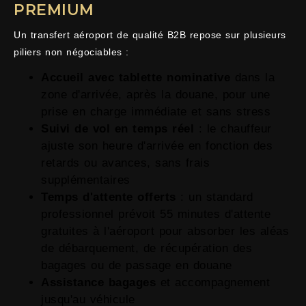
PREMIUM
Un transfert aéroport de qualité B2B repose sur plusieurs
piliers non négociables :
Accueil avec tablette nominative
dans la
zone d'arrivée, après la douane, pour une
prise en charge immédiate et sans stress
Suivi de vol en temps réel
: le chauffeur
ajuste son heure d'arrivée en fonction des
retards ou avances, sans frais
supplémentaires
Temps d'attente offerts
: un standard
professionnel prévoit 55 minutes d'attente
gratuites à l'aéroport pour absorber les aléas
de débarquement, de récupération des
bagages ou de passage en douane
Assistance bagages
et accompagnement
jusqu'au véhicule