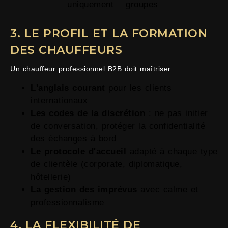
uniquement
groupes
3. LE PROFIL ET LA FORMATION
DES CHAUFFEURS
Un chauffeur professionnel B2B doit maîtriser :
L'anglais courant
pour les clients
internationaux
Les codes de la discrétion
: ne pas initier
de conversation, protéger la confidentialité
des échanges à bord
Le protocole d'accueil
adapté à chaque type
de clientèle (corporate, diplomatique,
hôtellerie)
La gestion des imprévus
avec calme et
professionnalisme
4. LA FLEXIBILITÉ DE