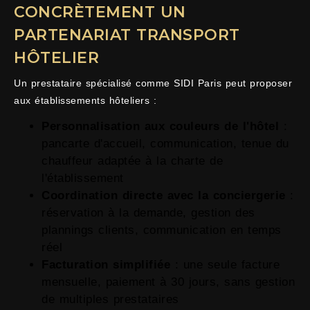
CONCRÈTEMENT UN
PARTENARIAT TRANSPORT
HÔTELIER
Un prestataire spécialisé comme SIDI Paris peut proposer
aux établissements hôteliers :
Personnalisation aux couleurs de l'hôtel
:
pancarte d'accueil, communication, tenue du
chauffeur adaptée à la charte de
l'établissement
Coordination directe avec la conciergerie
:
réservation à la demande, gestion des
plannings clients, communication en temps
réel
Facturation simplifiée
: une seule facture
mensuelle, paiement à 30 jours, sans gestion
de multiples prestataires