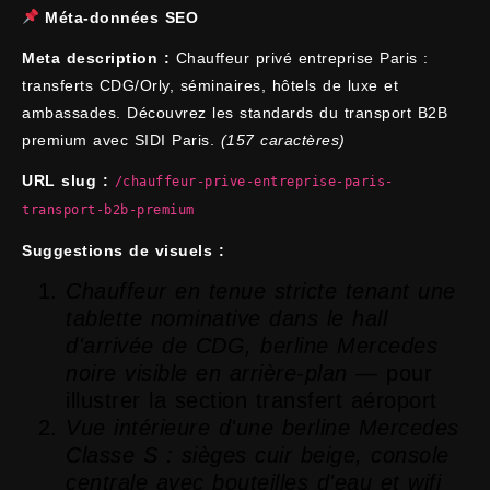
Méta-données SEO
Meta description :
Chauffeur privé entreprise Paris :
transferts CDG/Orly, séminaires, hôtels de luxe et
ambassades. Découvrez les standards du transport B2B
premium avec SIDI Paris.
(157 caractères)
URL slug :
/chauffeur-prive-entreprise-paris-
transport-b2b-premium
Suggestions de visuels :
Chauffeur en tenue stricte tenant une
tablette nominative dans le hall
d'arrivée de CDG, berline Mercedes
noire visible en arrière-plan
— pour
illustrer la section transfert aéroport
Vue intérieure d'une berline Mercedes
Classe S : sièges cuir beige, console
centrale avec bouteilles d'eau et wifi