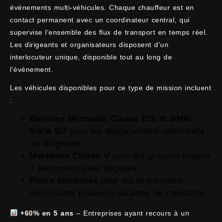
événements multi-véhicules. Chaque chauffeur est en
contact permanent avec un coordinateur central, qui
supervise l'ensemble des flux de transport en temps réel.
Les dirigeants et organisateurs disposent d'un
interlocuteur unique, disponible tout au long de
l'événement.
Les véhicules disponibles pour ce type de mission incluent
:
Berlines Mercedes Classe E/S et BMW
Série 5/7
pour les déplacements individuels
de dirigeants
Mercedes Classe V
pour les groupes jusqu'à
7 personnes avec bagages
Flotte combinée
pour les événements
nécessitant plusieurs dizaines de transferts
+60% en 5 ans
– Entreprises ayant recours à un