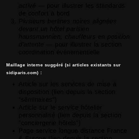
activé
— pour illustrer les standards
de confort à bord
Plusieurs berlines noires alignées
devant un hôtel parisien
haussmannien, chauffeurs en position
d'attente
— pour illustrer la section
coordination événementielle
Maillage interne suggéré (si articles existants sur
sidiparis.com) :
Article sur les services de mise à
disposition (lien depuis la section
"séminaires")
Article sur le service hôtelier
personnalisé (lien depuis la section
"conciergerie hôtels")
Page service longue distance France
& Europe (lien depuis la section