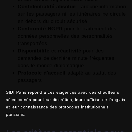
Confidentialité absolue
: aucune information
sur les passagers ni les itinéraires ne circule
en dehors du circuit sécurisé
Conformité RGPD
pour le traitement des
données personnelles des personnalités
transportées
Disponibilité et réactivité
pour des
demandes de dernière minute fréquentes
dans le monde diplomatique
Protocole d'accueil
adapté au statut des
passagers
SIDI Paris répond à ces exigences avec des chauffeurs
sélectionnés pour leur discrétion, leur maîtrise de l'anglais
et leur connaissance des protocoles institutionnels
parisiens.