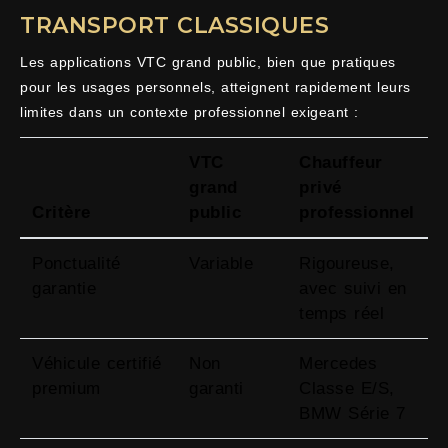
TRANSPORT CLASSIQUES
Les applications VTC grand public, bien que pratiques
pour les usages personnels, atteignent rapidement leurs
limites dans un contexte professionnel exigeant :
VTC
Chauffeur
grand
privé
Critère
public
professionnel
Ponctualité
Variable
Rigoureuse,
garantie
avec suivi en
temps réel
Véhicule certifié
Non
Mercedes
premium
garanti
Classe E/S,
BMW Série 7