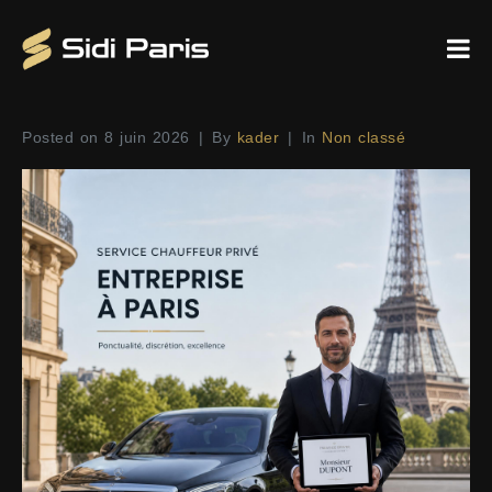
Posted on
8 juin 2026
By
kader
In
Non classé