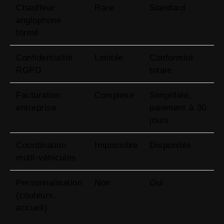
Chauffeur
Rare
Standard
anglophone
formé
Confidentialité
Limitée
Conformité
RGPD
totale
Facturation
Complexe
Simplifiée,
entreprise
paiement à 30
jours
Coordination
Impossible
Disponible
multi-véhicules
Personnalisation
Non
Oui
(couleurs,
accueil)