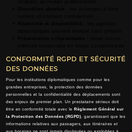
langues) au niveau professionnel
Discrétion absolue
: les échanges à bord
restent strictement confidentiels
Réactivité et disponibilité
: les agendas
diplomatiques peuvent évoluer sans préavis
Présentation irréprochable
: tenue stricte,
véhicule impeccable en toutes circonstances
CONFORMITÉ RGPD ET SÉCURITÉ
DES DONNÉES
Pour les institutions diplomatiques comme pour les
grandes entreprises, la protection des données
personnelles et la confidentialité des déplacements sont
des enjeux de premier plan. Un prestataire sérieux doit
être en conformité totale avec le
Règlement Général sur
la Protection des Données (RGPD)
, garantissant que les
informations relatives aux passagers, aux itinéraires et
aux horaires ne sont jamais divulguées ou exploitées à