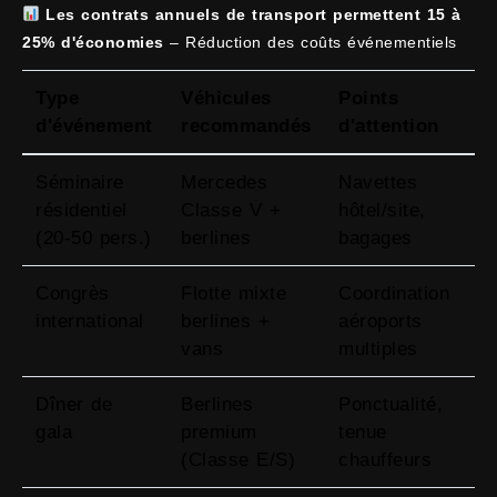
Les contrats annuels de transport permettent 15 à
25% d'économies
– Réduction des coûts événementiels
Type
Véhicules
Points
d'événement
recommandés
d'attention
Séminaire
Mercedes
Navettes
résidentiel
Classe V +
hôtel/site,
(20-50 pers.)
berlines
bagages
Congrès
Flotte mixte
Coordination
international
berlines +
aéroports
vans
multiples
Dîner de
Berlines
Ponctualité,
gala
premium
tenue
(Classe E/S)
chauffeurs