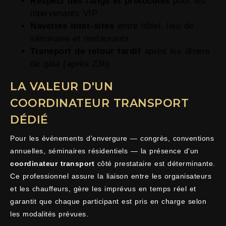
Respect des rangs et protocoles
pour les
intervenants VIP
Navettes inter-sites
entre hôtel, lieu de
séminaire et restaurants
Transport de retour tardif
après les dîners
de gala (après 23h)
LA VALEUR D'UN
COORDINATEUR TRANSPORT
DÉDIÉ
Pour les événements d'envergure — congrès, conventions
annuelles, séminaires résidentiels — la présence d'un
coordinateur transport
côté prestataire est déterminante.
Ce professionnel assure la liaison entre les organisateurs
et les chauffeurs, gère les imprévus en temps réel et
garantit que chaque participant est pris en charge selon
les modalités prévues.