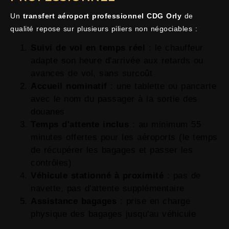
Un
transfert aéroport professionnel CDG Orly
de
qualité repose sur plusieurs piliers non négociables :
Suivi de vol en temps réel
: le chauffeur
adapte son heure d'arrivée aux retards ou
avances de vol, sans surcoût
Accueil nominatif
: une tablette ou pancarte
avec le nom du passager à la sortie des
douanes
Temps d'attente inclus
: au minimum 55
minutes offertes pour les aéroports (le temps
de récupérer les bagages et passer les
contrôles)
Véhicule stationné à proximité
: pas de
navette, pas d'attente supplémentaire
Assistance bagages
: prise en charge
physique des bagages jusqu'au véhicule