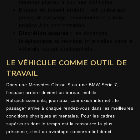
réserver plusieurs courses distinctes
Espace de travail mobile
: wifi embarqué,
prises de recharge, environnement calme
propice à la concentration
Discrétion assurée
: les échanges
téléphoniques et réunions informelles dans le
véhicule restent confidentiels
LE VÉHICULE COMME OUTIL DE
TRAVAIL
Dans une Mercedes Classe S ou une BMW Série 7,
l'espace arrière devient un bureau mobile.
Rafraîchissements, journaux, connexion internet : le
passager arrive à chaque rendez-vous dans les meilleures
conditions physiques et mentales. Pour les cadres
supérieurs dont le temps est la ressource la plus
précieuse, c'est un avantage concurrentiel direct.