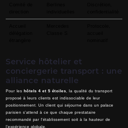
Comité de
Berlines
Discrétion,
direction
individuelles
confidentialité
Accueil
Mercedes
Protocole,
délégation
Classe S
accueil
étrangère
nominatif
Service hôtelier et
conciergerie transport : une
alliance naturelle
Pour les
hôtels 4 et 5 étoiles
, la qualité du transport
proposé à leurs clients est indissociable de leur
positionnement. Un client qui séjourne dans un palace
parisien s'attend à ce que chaque prestataire
recommandé par l'établissement soit à la hauteur de
l'expérience globale.