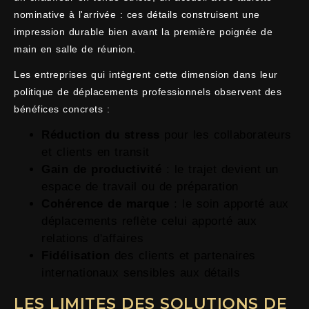
nominative à l'arrivée : ces détails construisent une
impression durable bien avant la première poignée de
main en salle de réunion.
Les entreprises qui intègrent cette dimension dans leur
politique de déplacements professionnels observent des
bénéfices concrets :
Réduction du stress
pour les collaborateurs
et clients en transit
Gain de productivité
: le trajet devient un
espace de travail ou de préparation
Cohérence de marque
: le soin apporté aux
déplacements reflète celui apporté aux
relations d'affaires
Fidélisation
des clients et partenaires
internationaux sensibles aux détails
LES LIMITES DES SOLUTIONS DE