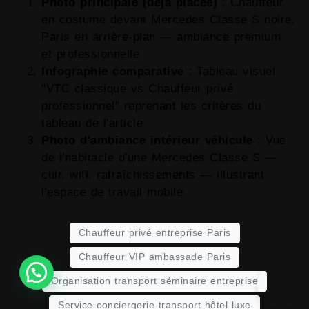
Photo principale (déjà placée)
: Chauffeur
en costume devant Mercedes Classe S noire,
Paris en arrière-plan — ambiance premium
et professionnelle
Infographie comparative
: Tableau visuel
"VTC classique vs Chauffeur privé
professionnel" reprenant les critères du
tableau de l'article
Photo d'ambiance intérieur véhicule
: Vue
de l'habitacle d'une Mercedes Classe S —
cuir, wifi, rafraîchissements — illustrant
l'espace de travail mobile
Chauffeur privé entreprise Paris
Chauffeur VIP ambassade Paris
Organisation transport séminaire entreprise
Service conciergerie transport hôtel luxe