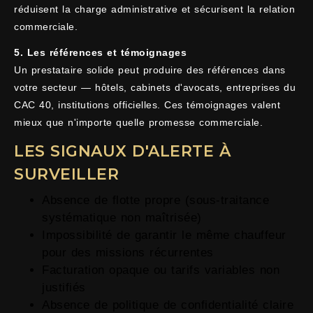
réduisent la charge administrative et sécurisent la relation
commerciale.
5. Les références et témoignages
Un prestataire solide peut produire des références dans
votre secteur — hôtels, cabinets d'avocats, entreprises du
CAC 40, institutions officielles. Ces témoignages valent
mieux que n'importe quelle promesse commerciale.
LES SIGNAUX D'ALERTE À
SURVEILLER
Absence de flotte propre (sous-traitance
systématique non maîtrisée)
Impossibilité de garantir le même chauffeur
pour des missions récurrentes
Facturation opaque ou tarifs variables non
justifiés
Absence de politique de confidentialité claire