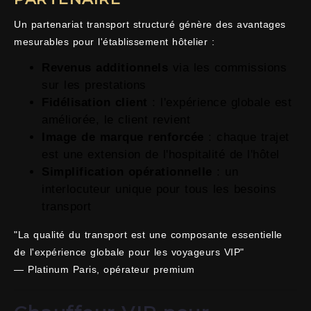
Un partenariat transport structuré génère des avantages
mesurables pour l'établissement hôtelier :
Revenus additionnels
via les commissions
sur les prestations
Fidélisation client
: l'expérience globale est
améliorée, le client revient
Image de marque renforcée
: chaque trajet
est une extension de l'hospitalité de l'hôtel
Simplification opérationnelle
: un
interlocuteur unique pour tous les besoins
transport
"La qualité du transport est une composante essentielle
de l'expérience globale pour les voyageurs VIP"
— Platinum Paris, opérateur premium