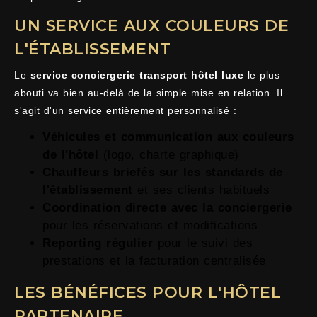
UN SERVICE AUX COULEURS DE
L'ÉTABLISSEMENT
Le
service conciergerie transport hôtel luxe
le plus
abouti va bien au-delà de la simple mise en relation. Il
s'agit d'un service entièrement personnalisé :
Véhicules et communication aux couleurs
de l'hôtel
(logo, charte graphique)
Chauffeurs briefés sur les standards de
l'établissement
et ses clients habituels
Coordination directe avec la conciergerie
pour les réservations et modifications
Reporting régulier
pour le suivi des
prestations et la facturation centralisée
LES BÉNÉFICES POUR L'HÔTEL
PARTENAIRE