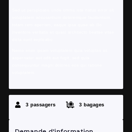
Sed ut perspiciatis unde omnis iste natus error sit
voluptatem accusantium doloremque laudantium,
totam rem aperiam, eaque ipsa quae ab illo
inventore veritatis et quasi architecto beatae vitae
dicta sunt explicabo.
Nemo enim ipsam voluptatem quia voluptas sit
aspernatur aut odit aut fugit, sed quia
consequuntur magni dolores eos qui ratione
voluptatem.
3 passagers
3 bagages
Demande d'information